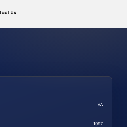
tact Us
VA
1997