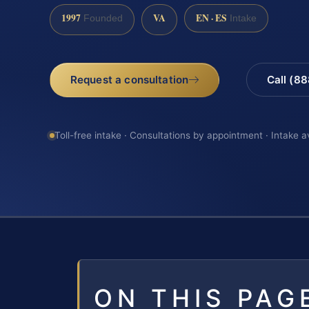
1997
VA
EN · ES
Founded
Intake
Request a consultation
Call (8
Toll-free intake · Consultations by appointment · Intake a
ON THIS PAG