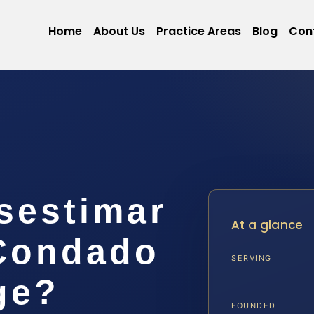
Home
About Us
Practice Areas
Blog
Con
sestimar
At a glance
 Condado
SERVING
ge?
FOUNDED