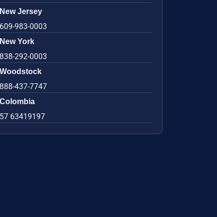
New Jersey
609-983-0003
New York
838-292-0003
Woodstock
888-437-7747
Colombia
57 63419197