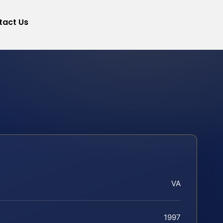
tact Us
VA
1997