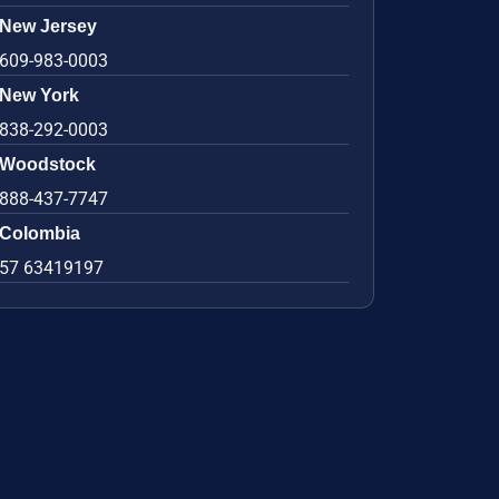
New Jersey
609-983-0003
New York
838-292-0003
Woodstock
888-437-7747
Colombia
57 63419197