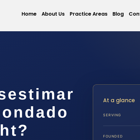
Home
About Us
Practice Areas
Blog
Con
sestimar
At a glance
 condado
SERVING
ght?
FOUNDED