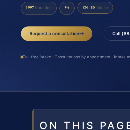
1997
VA
EN · ES
Founded
Intake
Request a consultation
Call (8
Toll-free intake · Consultations by appointment · Intake a
ON THIS PAG