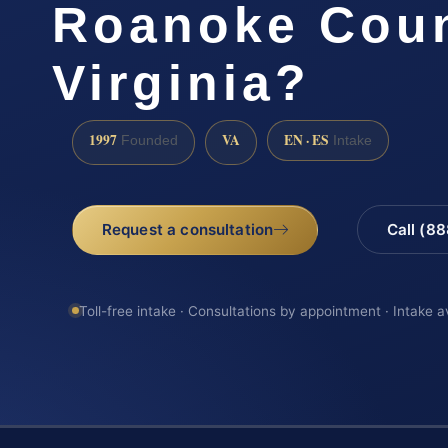
Roanoke Coun
Virginia?
1997
VA
EN · ES
Founded
Intake
Request a consultation
Call (8
Toll-free intake · Consultations by appointment · Intake a