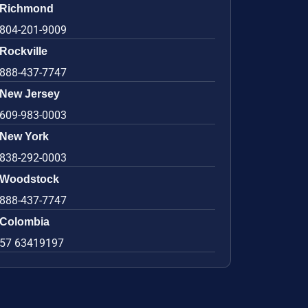
Richmond
804-201-9009
Rockville
888-437-7747
New Jersey
609-983-0003
New York
838-292-0003
Woodstock
888-437-7747
Colombia
57 63419197