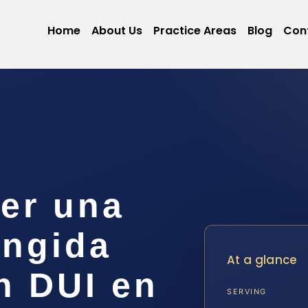
Home
About Us
Practice Areas
Blog
Con
er una
ingida
At a glance
n DUI en
SERVING