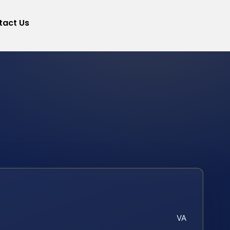
tact Us
VA