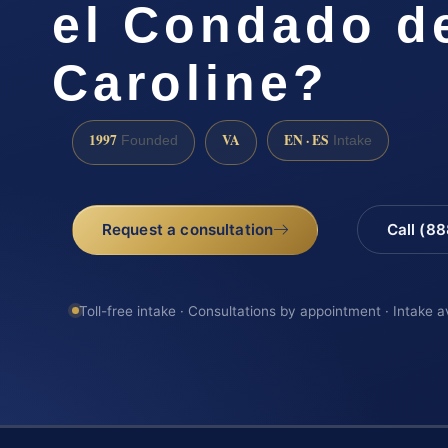
el Condado d
Caroline?
1997
VA
EN · ES
Founded
Intake
Request a consultation
Call (8
Toll-free intake · Consultations by appointment · Intake a