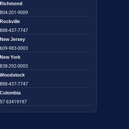
Richmond
804-201-9009
Rockville
888-437-7747
New Jersey
609-983-0003
New York
838-292-0003
Woodstock
888-437-7747
Colombia
57 63419197