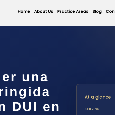
Home
About Us
Practice Areas
Blog
Con
er una
ringida
At a glance
n DUI en
SERVING