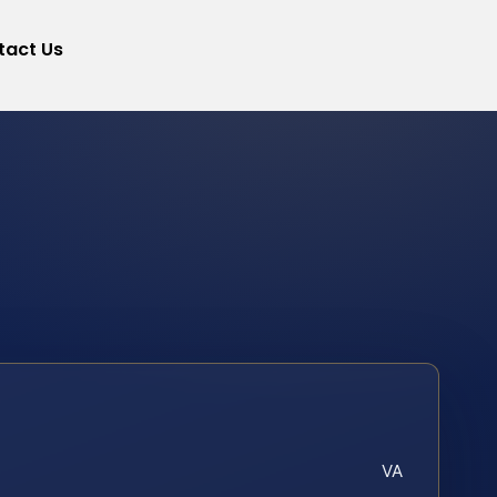
tact Us
VA