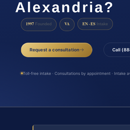
Alexandria?
1997
VA
EN · ES
Founded
Intake
Request a consultation
Call (8
Toll-free intake · Consultations by appointment · Intake a