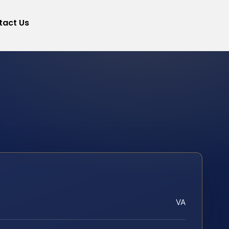
tact Us
VA