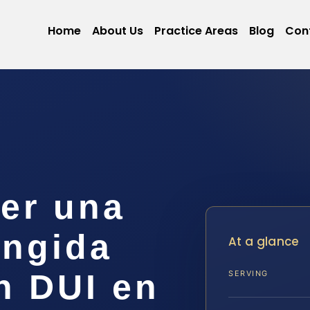
Home
About Us
Practice Areas
Blog
Con
er una
ingida
At a glance
n DUI en
SERVING