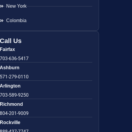
New York
Colombia
Call Us
Fairfax
703-636-5417
Ashburn
571-279-0110
Arlington
703-589-9250
Richmond
804-201-9009
Rockville
888-437-7747