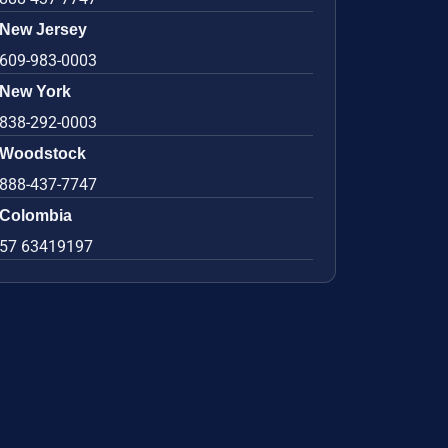
New Jersey
609-983-0003
New York
838-292-0003
Woodstock
888-437-7747
Colombia
57 63419197