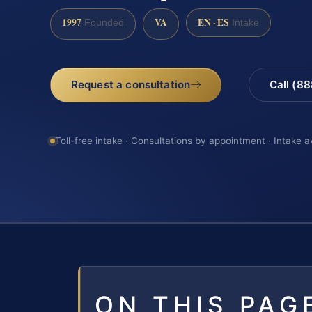
1997
VA
EN · ES
Founded
Intake
Request a consultation
Call (8
Toll-free intake · Consultations by appointment · Intake a
ON THIS PAG