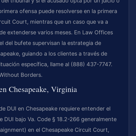
el tribunal y si el acusado opta por un juicio o
primera ofensa puede resolverse en la primera
cuit Court, mientras que un caso que va a
uede extenderse varios meses. En Law Offices
sel del bufete supervisan la estrategia de
apeake, guiando a los clientes a través de
ituación específica, llame al (888) 437-7747.
Without Borders.
 en Chesapeake, Virginia
de DUI en Chesapeake requiere entender el
 de DUI bajo Va. Code § 18.2-266 generalmente
raignment) en el Chesapeake Circuit Court,