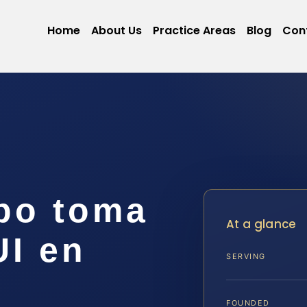
Home
About Us
Practice Areas
Blog
Con
po toma
At a glance
UI en
SERVING
FOUNDED