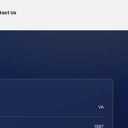
tact Us
VA
1997