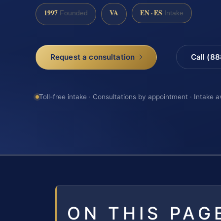
1997
VA
EN · ES
Founded
Intake
Request a consultation
Call (8
Toll-free intake · Consultations by appointment · Intake a
ON THIS PAG