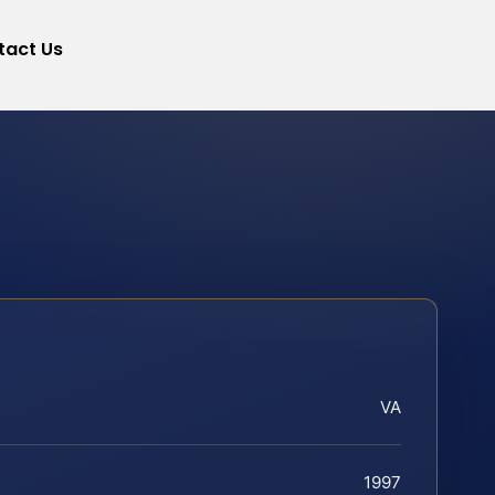
tact Us
VA
1997