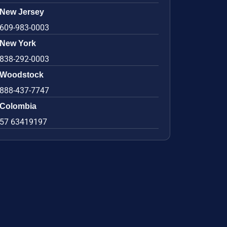
New Jersey
609-983-0003
New York
838-292-0003
Woodstock
888-437-7747
Colombia
57 63419197