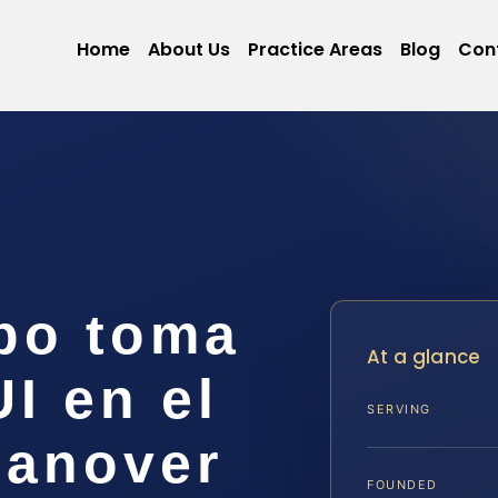
Home
About Us
Practice Areas
Blog
Con
po toma
At a glance
I en el
SERVING
Hanover
FOUNDED