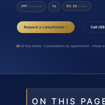
1997
VA
EN · ES
Founded
Intake
Request a consultation
Call (8
Toll-free intake · Consultations by appointment · Intake a
ON THIS PAG