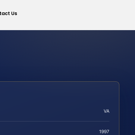
tact Us
VA
1997