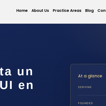
Home
About Us
Practice Areas
Blog
Con
ta un
At a glance
UI en
SERVING
FOUNDED