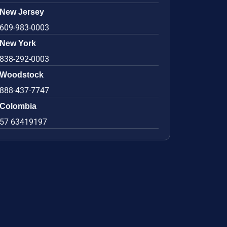
New Jersey
609-983-0003
New York
838-292-0003
Woodstock
888-437-7747
Colombia
57 63419197