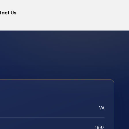
tact Us
VA
1997