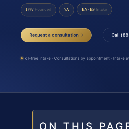
1997
VA
EN · ES
Founded
Intake
Request a consultation
Call (8
Toll-free intake · Consultations by appointment · Intake a
ON THIS PAG