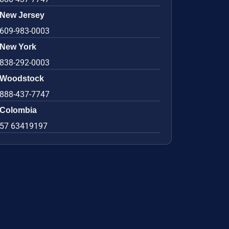
New Jersey
609-983-0003
New York
838-292-0003
Woodstock
888-437-7747
Colombia
57 63419197