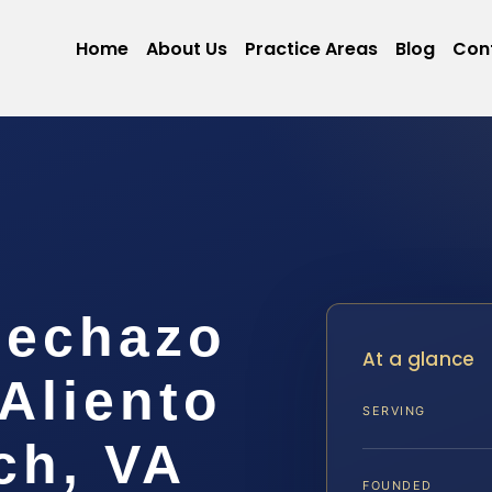
Home
About Us
Practice Areas
Blog
Con
Rechazo
At a glance
Aliento
SERVING
ch, VA
FOUNDED