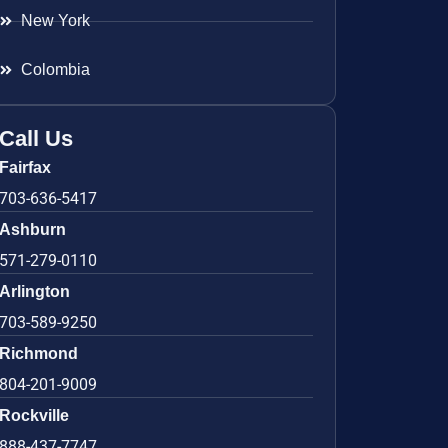
New York
Colombia
Call Us
Fairfax
703-636-5417
Ashburn
571-279-0110
Arlington
703-589-9250
Richmond
804-201-9009
Rockville
888-437-7747